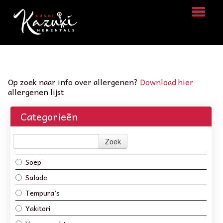
HOME
BESTELLEN
Op zoek naar info over allergenen?
Download hier
allergenen lijst
MENU
Categorieën
LOGIN
CONTACT
Zoek
Soep
Salade
Tempura’s
Yakitori