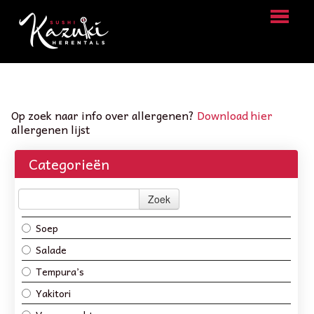
HOME
BESTELLEN
Op zoek naar info over allergenen?
Download hier
allergenen lijst
MENU
Categorieën
LOGIN
CONTACT
Zoek
Soep
Salade
Tempura’s
Yakitori