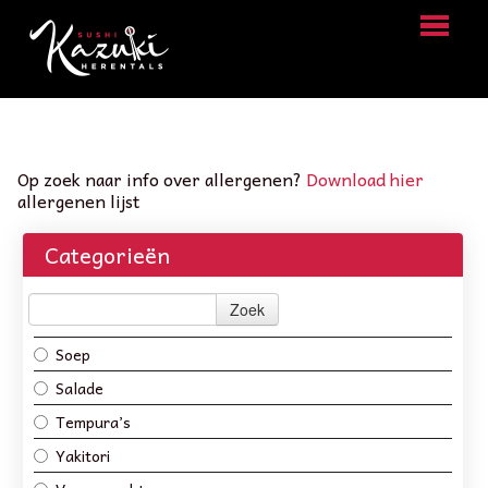
HOME
BESTELLEN
Op zoek naar info over allergenen?
Download hier
allergenen lijst
MENU
Categorieën
LOGIN
CONTACT
Zoek
Soep
Salade
Tempura’s
Yakitori